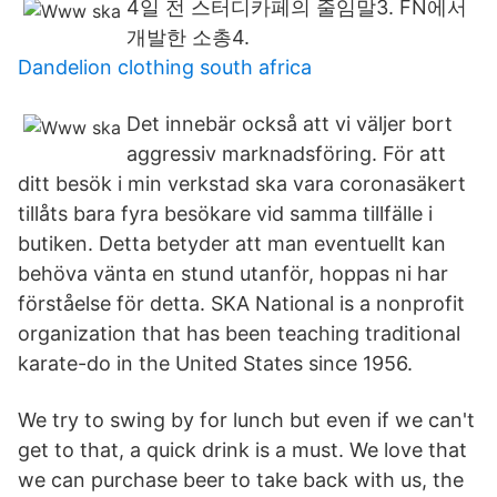
4일 전 스터디카페의 줄임말3. FN에서
개발한 소총4.
Dandelion clothing south africa
Det innebär också att vi väljer bort
aggressiv marknadsföring. För att
ditt besök i min verkstad ska vara coronasäkert
tillåts bara fyra besökare vid samma tillfälle i
butiken. Detta betyder att man eventuellt kan
behöva vänta en stund utanför, hoppas ni har
förståelse för detta. SKA National is a nonprofit
organization that has been teaching traditional
karate-do in the United States since 1956.
We try to swing by for lunch but even if we can't
get to that, a quick drink is a must. We love that
we can purchase beer to take back with us, the