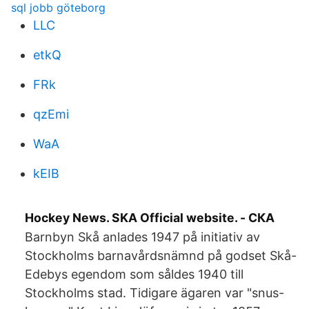
sql jobb göteborg
LLC
etkQ
FRk
qzEmi
WaA
kEIB
Hockey News. SKA Official website. - СКА
Barnbyn Skå anlades 1947 på initiativ av
Stockholms barnavårdsnämnd på godset Skå-
Edebys egendom som såldes 1940 till
Stockholms stad. Tidigare ägaren var "snus-