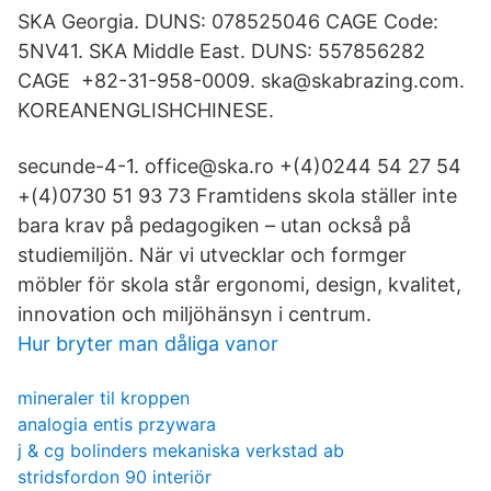
SKA Georgia. DUNS: 078525046 CAGE Code:
5NV41. SKA Middle East. DUNS: 557856282
CAGE +82-31-958-0009. ska@skabrazing.com.
KOREANENGLISHCHINESE.
secunde-4-1. office@ska.ro +(4)0244 54 27 54
+(4)0730 51 93 73 Framtidens skola ställer inte
bara krav på pedagogiken – utan också på
studiemiljön. När vi utvecklar och formger
möbler för skola står ergonomi, design, kvalitet,
innovation och miljöhänsyn i centrum.
Hur bryter man dåliga vanor
mineraler til kroppen
analogia entis przywara
j & cg bolinders mekaniska verkstad ab
stridsfordon 90 interiör